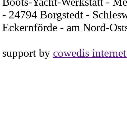
Boots-Yacht-Werkstatt - Me
- 24794 Borgstedt - Schles
Eckernförde - am Nord-Os
support by
cowedis internet