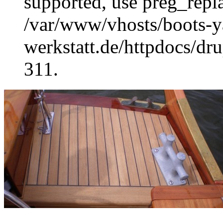
supported, use preg_repla
/var/www/vhosts/boots-y
werkstatt.de/httpdocs/dru
311.