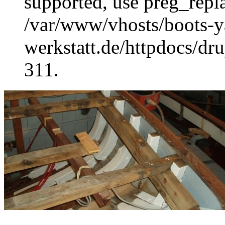
supported, use preg_repla
/var/www/vhosts/boots-y
werkstatt.de/httpdocs/dru
311.