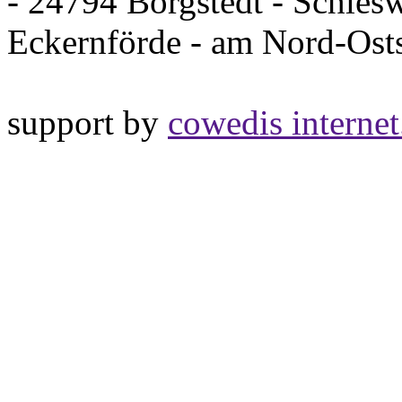
- 24794 Borgstedt - Schles
Eckernförde - am Nord-Os
support by
cowedis internet