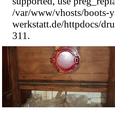
supported, use preg_repla
/var/www/vhosts/boots-y
werkstatt.de/httpdocs/dru
311.
...